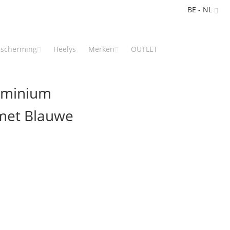
BE - NL
scherming
Heelys
Merken
OUTLET
uminium
 met Blauwe