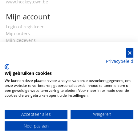
www.hockeytown.be
Mijn account
Login of registreer
Mijn orders
Mijn gegevens
Privacybeleid
Wij gebruiken cookies
We kunnen deze plaatsen voor analyse van onze bezoekersgegevens, om
onze website te verbeteren, gepersonaliseerde inhoud te tonen en om u
een geweldige website-ervaring te bieden. Voor meer informatie over de
cookies die we gebruiken opent u de instellingen.
Accepteer alles
Weigeren
Copyright ©
2026
SkateTown. Alle rechten
Nee, pas aan
voorbehouden. Website door
eWings E-commerce
.