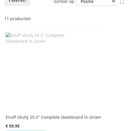
Filteren
Sorteer op
ho
naa
laa
11
producten
sor
Enuff Skully 29.5" Complete Skateboard in Groen
€ 59,95