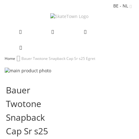
BE - NL
Ga
Home
Bauer Twotone Snapback Cap Sr s25 Egret
naar
Ga
de
naar
Ga
inhoud
het
naar
Bauer
einde
het
van
begin
Twotone
de
van
afbeeldingen-
de
gallerij
afbeeldingen-
Snapback
gallerij
Cap Sr s25