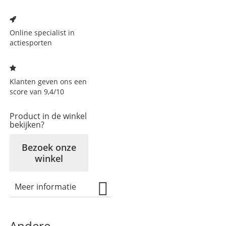
Voeg
toe
aan
Online specialist in
verlanglijst
actiesporten
Klanten geven ons een
score van 9,4/10
Product in de winkel
bekijken?
Bezoek onze
winkel
Meer informatie
Andere