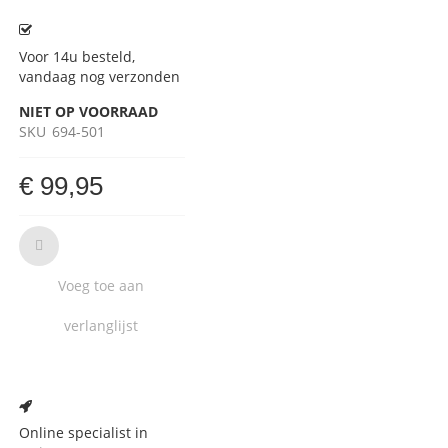
Voor 14u besteld,
vandaag nog verzonden
NIET OP VOORRAAD
SKU
694-501
€ 99,95
Voeg toe aan
verlanglijst
Voeg
toe
aan
Online specialist in
verlanglijst