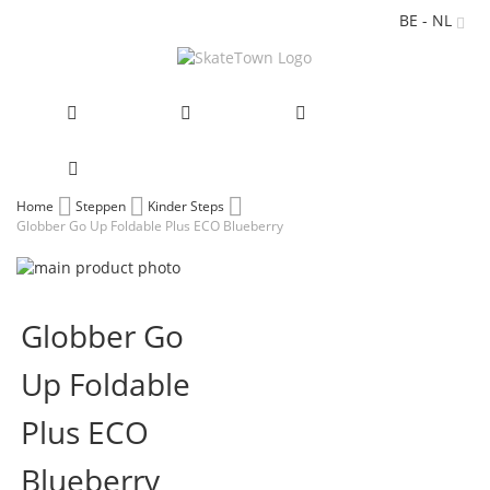
BE - NL
Ga
Home
Steppen
Kinder Steps
Globber Go Up Foldable Plus ECO Blueberry
naar
de
Ga
inhoud
naar
Ga
het
naar
Globber Go
einde
het
van
begin
Up Foldable
de
van
afbeeldingen-
de
gallerij
afbeeldingen-
Plus ECO
gallerij
Blueberry