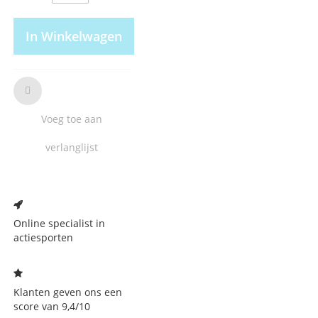
In Winkelwagen
Voeg toe aan
verlanglijst
Voeg
toe
aan
Online specialist in
verlanglijst
actiesporten
Klanten geven ons een
score van 9,4/10