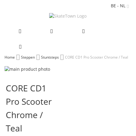
BE - NL
Ga
Home
Steppen
Stuntsteps
CORE CD1 Pro Scooter Chrome / Teal
naar
Ga
de
naar
Ga
inhoud
het
naar
CORE CD1
einde
het
van
begin
Pro Scooter
de
van
afbeeldingen-
de
gallerij
afbeeldingen-
Chrome /
gallerij
Teal