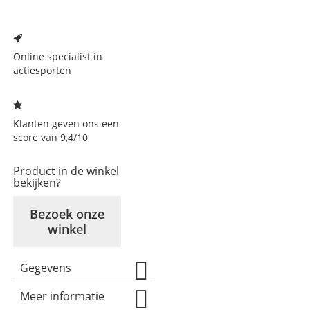
Voeg
toe
aan
Online specialist in
verlanglijst
actiesporten
Klanten geven ons een
score van 9,4/10
Product in de winkel
bekijken?
Bezoek onze
winkel
Gegevens
Meer informatie