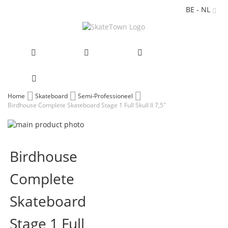
BE - NL
Ga
Home
Skateboard
Semi-Professioneel
Birdhouse Complete Skateboard Stage 1 Full Skull II 7,5"
naar
de
Ga
inhoud
naar
Ga
het
naar
Birdhouse
einde
het
van
begin
Complete
de
van
afbeeldingen-
de
gallerij
afbeeldingen-
Skateboard
gallerij
Stage 1 Full