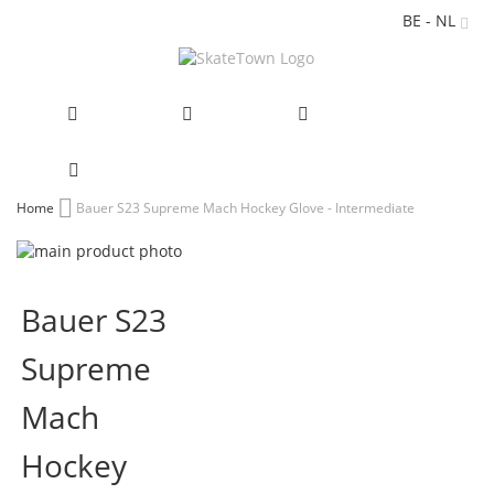
BE - NL
Ga
Home
Bauer S23 Supreme Mach Hockey Glove - Intermediate
naar
Ga
de
naar
Ga
inhoud
het
naar
Bauer S23
einde
het
van
begin
Supreme
de
van
afbeeldingen-
de
gallerij
afbeeldingen-
Mach
gallerij
Hockey