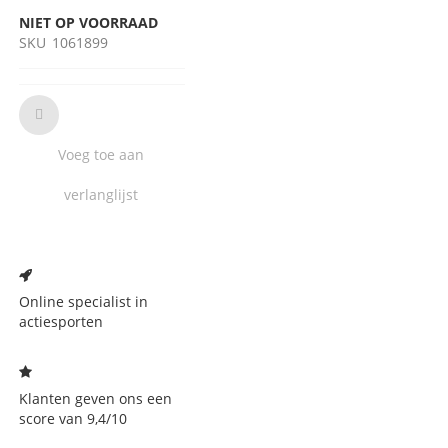
NIET OP VOORRAAD
SKU
1061899
Voeg toe aan
verlanglijst
Voeg
toe
aan
Online specialist in
verlanglijst
actiesporten
Klanten geven ons een
score van 9,4/10