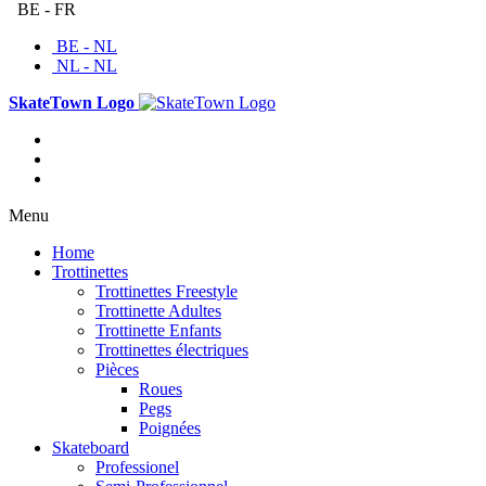
BE - FR
BE - NL
NL - NL
SkateTown Logo
Menu
Home
Trottinettes
Trottinettes Freestyle
Trottinette Adultes
Trottinette Enfants
Trottinettes électriques
Pièces
Roues
Pegs
Poignées
Skateboard
Professionel