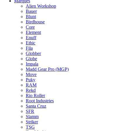
Marques
Alien Workshop
Bauer
Blunt
Birdhouse
Core
Element
Enuff
Ethic
Fila
Globber
Globe
Impala
Madd Gear Pro (MGP)
Move
Puky
RAM
Rekd
Rio Roller
Root Industries
Santa Cruz
SFR
Slamm
Striker
TSG