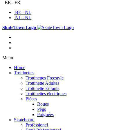
BE - FR
BE - NL
NL - NL
SkateTown Logo
Menu
Home
Trottinettes
Trottinettes Freestyle
Trottinette Adultes
Trottinette Enfants
Trottinettes électriques
Pièces
Roues
Pegs
Poignées
Skateboard
Professionel