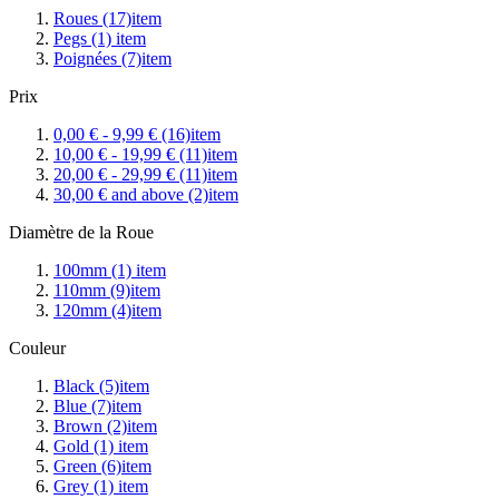
Roues
(17)
item
Pegs
(1)
item
Poignées
(7)
item
Prix
0,00 €
-
9,99 €
(16)
item
10,00 €
-
19,99 €
(11)
item
20,00 €
-
29,99 €
(11)
item
30,00 €
and above
(2)
item
Diamètre de la Roue
100mm
(1)
item
110mm
(9)
item
120mm
(4)
item
Couleur
Black
(5)
item
Blue
(7)
item
Brown
(2)
item
Gold
(1)
item
Green
(6)
item
Grey
(1)
item