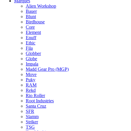
Marques
Alien Workshop
Bauer
Blunt
Birdhouse
Core
Element
Enuff
Ethic
Fila
Globber
Globe
Impala
Madd Gear Pro (MGP)
Move
Puky
RAM
Rekd
Rio Roller
Root Industries
Santa Cruz
SFR
Slamm
Striker
TSG