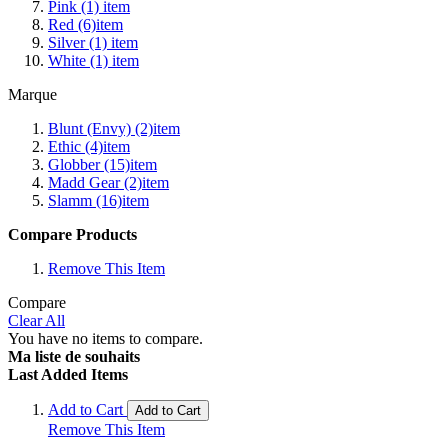
Pink
(1)
item
Red
(6)
item
Silver
(1)
item
White
(1)
item
Marque
Blunt (Envy)
(2)
item
Ethic
(4)
item
Globber
(15)
item
Madd Gear
(2)
item
Slamm
(16)
item
Compare Products
Remove This Item
Compare
Clear All
You have no items to compare.
Ma liste de souhaits
Last Added Items
Add to Cart
Add to Cart
Remove This Item