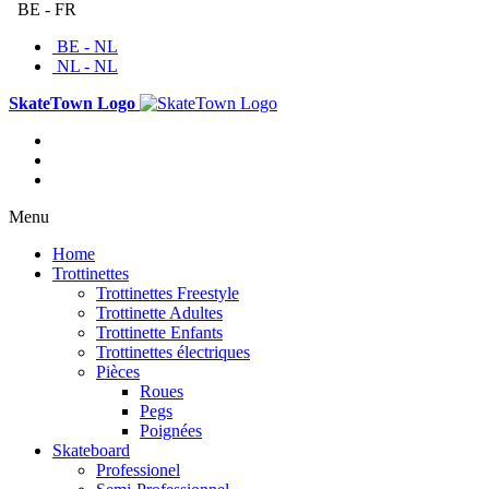
BE - FR
BE - NL
NL - NL
SkateTown Logo
Menu
Home
Trottinettes
Trottinettes Freestyle
Trottinette Adultes
Trottinette Enfants
Trottinettes électriques
Pièces
Roues
Pegs
Poignées
Skateboard
Professionel