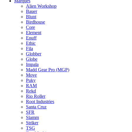
Marques
Alien Workshop
Bauer
Blunt
Birdhouse
Core
Element
Enuff
Ethic
Fila
Globber
Globe
Impala
Madd Gear Pro (MGP)
Move
Puky
RAM
Rekd
Rio Roller
Root Industries
Santa Cruz
SFR
Slamm
Striker
TSG