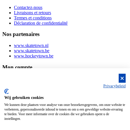
Contactez-nous
Livraisons et retours
Termes et conditions
Déclaration de confidentialité
Nos partenaires
www.skatetown.nl
www.skatetown.be
www.hockeytown.be
Mon compte
Login ou s'inscrire
Mes commandes
Privacybeleid
Mes coordonnées
Wij gebruiken cookies
We kunnen deze plaatsen voor analyse van onze bezoekersgegevens, om onze website te
verbeteren, gepersonaliseerde inhoud te tonen en om u een geweldige website-ervaring
te bieden. Voor meer informatie over de cookies die we gebruiken opent u de
instellingen.