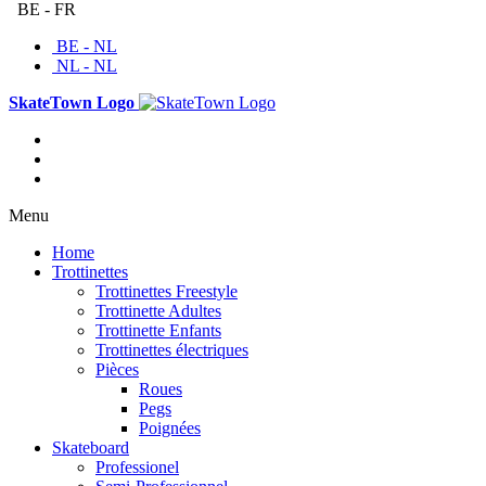
BE - FR
BE - NL
NL - NL
SkateTown Logo
Menu
Home
Trottinettes
Trottinettes Freestyle
Trottinette Adultes
Trottinette Enfants
Trottinettes électriques
Pièces
Roues
Pegs
Poignées
Skateboard
Professionel