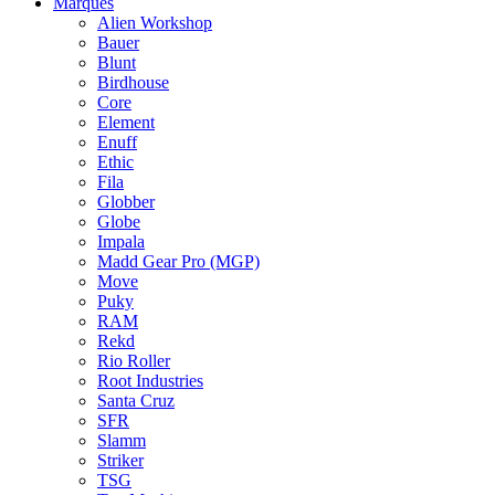
Marques
Alien Workshop
Bauer
Blunt
Birdhouse
Core
Element
Enuff
Ethic
Fila
Globber
Globe
Impala
Madd Gear Pro (MGP)
Move
Puky
RAM
Rekd
Rio Roller
Root Industries
Santa Cruz
SFR
Slamm
Striker
TSG