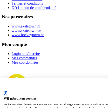
Termes et conditions
Déclaration de confidentialité
Nos partenaires
www.skatetown.nl
www.skatetown.be
www.hockeytown.be
Mon compte
Login ou s'inscrire
Mes commandes
Mes coordonnées
Wij gebruiken cookies
We kunnen deze plaatsen voor analyse van onze bezoekersgegevens, om onze website te ver
Copyright ©
2026 SkateTown. Tous droits réservés. Website par
eWi