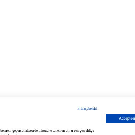
Privacybeleid
Accepteer
beteren, gepersonaliseerde inhoud te tonen en om u een geweldige
ngs E-commerce
.