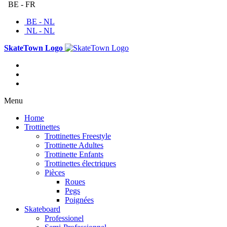
BE - FR
BE - NL
NL - NL
SkateTown Logo
Menu
Home
Trottinettes
Trottinettes Freestyle
Trottinette Adultes
Trottinette Enfants
Trottinettes électriques
Pièces
Roues
Pegs
Poignées
Skateboard
Professionel