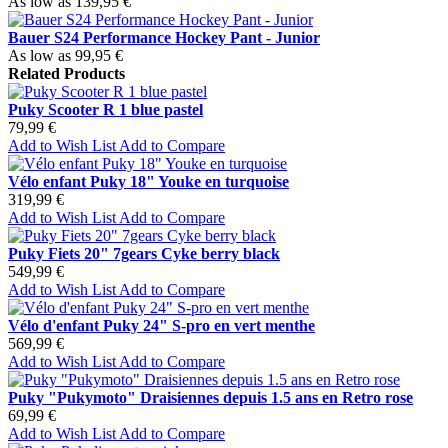
As low as
139,95 €
Bauer S24 Performance Hockey Pant - Junior
As low as
99,95 €
Related Products
Puky Scooter R 1 blue pastel
79,99 €
Add to Wish List
Add to Compare
Vélo enfant Puky 18" Youke en turquoise
319,99 €
Add to Wish List
Add to Compare
Puky Fiets 20" 7gears Cyke berry black
549,99 €
Add to Wish List
Add to Compare
Vélo d'enfant Puky 24" S-pro en vert menthe
569,99 €
Add to Wish List
Add to Compare
Puky "Pukymoto" Draisiennes depuis 1.5 ans en Retro rose
69,99 €
Add to Wish List
Add to Compare