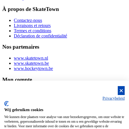
À propos de SkateTown
Contactez-nous
Livraisons et retours
Termes et conditions
Déclaration de confidentialité
Nos partenaires
www.skatetown.nl
www.skatetown.be
www.hockeytown.be
Mon compte
Login ou s'inscrire
Mes commandes
Privacybeleid
Mes coordonnées
Wij gebruiken cookies
We kunnen deze plaatsen voor analyse van onze bezoekersgegevens, om onze website te
verbeteren, gepersonaliseerde inhoud te tonen en om u een geweldige website-ervaring
te bieden. Voor meer informatie over de cookies die we gebruiken opent u de