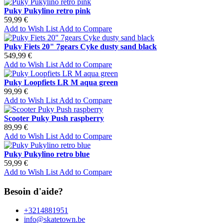
Puky Pukylino retro pink
59,99 €
Add to Wish List
Add to Compare
Puky Fiets 20" 7gears Cyke dusty sand black
549,99 €
Add to Wish List
Add to Compare
Puky Loopfiets LR M aqua green
99,99 €
Add to Wish List
Add to Compare
Scooter Puky Push raspberry
89,99 €
Add to Wish List
Add to Compare
Puky Pukylino retro blue
59,99 €
Add to Wish List
Add to Compare
Besoin d'aide?
+3214881951
info@skatetown.be