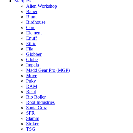
Marques
Alien Workshop
Bauer
Blunt
Birdhouse
Core
Element
Enuff
Ethic
Fila
Globber
Globe
Impala
Madd Gear Pro (MGP)
Move
Puky
RAM
Rekd
Rio Roller
Root Industries
Santa Cruz
SFR
Slamm
Striker
TSG