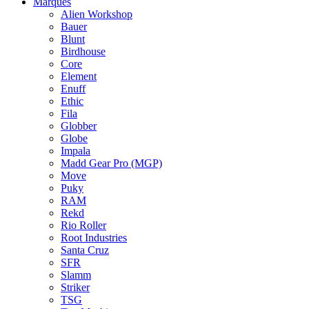
Marques
Alien Workshop
Bauer
Blunt
Birdhouse
Core
Element
Enuff
Ethic
Fila
Globber
Globe
Impala
Madd Gear Pro (MGP)
Move
Puky
RAM
Rekd
Rio Roller
Root Industries
Santa Cruz
SFR
Slamm
Striker
TSG