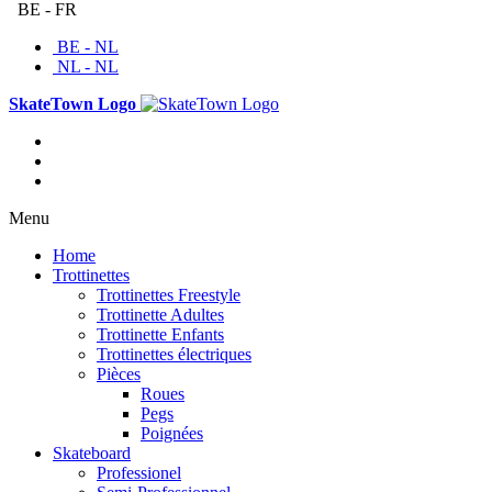
BE - FR
BE - NL
NL - NL
SkateTown Logo
Menu
Home
Trottinettes
Trottinettes Freestyle
Trottinette Adultes
Trottinette Enfants
Trottinettes électriques
Pièces
Roues
Pegs
Poignées
Skateboard
Professionel