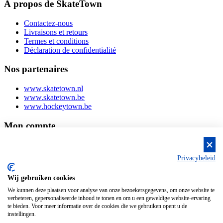
À propos de SkateTown
Contactez-nous
Livraisons et retours
Termes et conditions
Déclaration de confidentialité
Nos partenaires
www.skatetown.nl
www.skatetown.be
www.hockeytown.be
Mon compte
Login ou s'inscrire
Mes commandes
Privacybeleid
Mes coordonnées
Wij gebruiken cookies
We kunnen deze plaatsen voor analyse van onze bezoekersgegevens, om onze website te
verbeteren, gepersonaliseerde inhoud te tonen en om u een geweldige website-ervaring
te bieden. Voor meer informatie over de cookies die we gebruiken opent u de
instellingen.