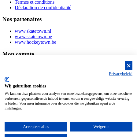
Termes et conditions
Déclaration de confidentialité
Nos partenaires
www.skatetown.nl
www.skatetown.be
www.hockeytown.be
Mon compte
Login ou s'inscrire
Mes commandes
Privacybeleid
Mes coordonnées
Wij gebruiken cookies
We kunnen deze plaatsen voor analyse van onze bezoekersgegevens, om onze website te
verbeteren, gepersonaliseerde inhoud te tonen en om u een geweldige website-ervaring
te bieden. Voor meer informatie over de cookies die we gebruiken opent u de
instellingen.
Accepteer alles
Weigeren
Copyright ©
2026 SkateTown. Tous droits réservés. Website par