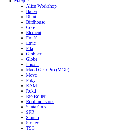
Marques
Alien Workshop
Bauer
Blunt
Birdhouse
Core
Element
Enuff
Ethic
Fila
Globber
Globe
Impala
Madd Gear Pro (MGP)
Move
Puky
RAM
Rekd
Rio Roller
Root Industries
Santa Cruz
SFR
Slamm
Striker
TSG