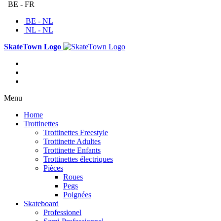
BE - FR
BE - NL
NL - NL
SkateTown Logo
Menu
Home
Trottinettes
Trottinettes Freestyle
Trottinette Adultes
Trottinette Enfants
Trottinettes électriques
Pièces
Roues
Pegs
Poignées
Skateboard
Professionel